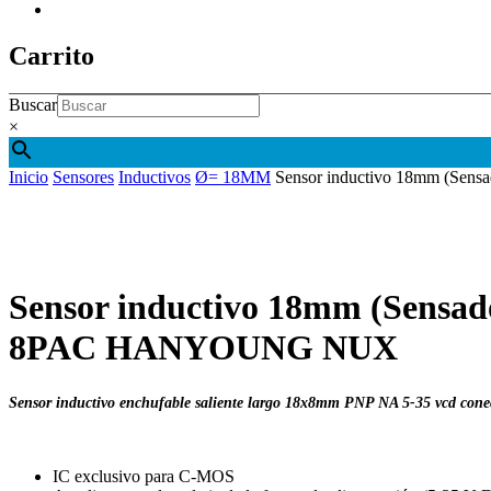
facebook
linkedin
instagram
phone
email
Carrito
Buscar
×
Inicio
Sensores
Inductivos
Ø= 18MM
Sensor inductivo 18mm (Se
Sensor inductivo 18mm (Sensad
8PAC HANYOUNG NUX
Sensor inductivo enchufable saliente largo 18x8mm PNP NA 5-35 vcd c
IC exclusivo para C-MOS