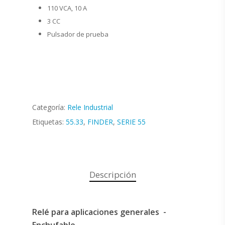
110 VCA, 10 A
3 CC
Pulsador de prueba
Categoría:
Rele Industrial
Etiquetas:
55.33
,
FINDER
,
SERIE 55
Descripción
Relé para aplicaciones generales -
Enchufable